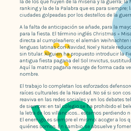
la de los que huyen de la miseria y la guerra; la 
ranking y la de la Palabra que es para siempre; l
ciudades golpeadas por los destellos de la guerra
A la falta de anticipación se añade, para la ma
para la fiesta. El término inglés
Christmas
= Misa
directa al cumpleañero; el alemán
Weihnachten
lenguas latinas con
Navidad
,
Noel
y
Natale
reduce
sin titular. Alguien ha propuesto introducir la Fi
antigua fiesta pagana del Sol Invictus, sustituida
Aquí la matriz pagana resurge de forma cada vez
nombre.
El trabajo lo completan los esforzados defensore
raíces culturales de la Navidad. No sé si son co
reaviva en las redes sociales y en los debates t
de siempre: en tal colegio se ha prohibido el be
la letra de los villancicos... estamos perdiendo 
El enemigo es siempre el mismo: acoger a los q
quiénes somos. En cambio, se absuelve y fomen