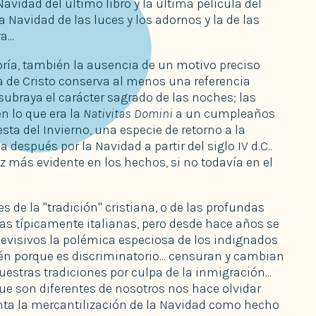
Navidad del último libro y la última película del
a Navidad de las luces y los adornos y la de las
...
yoría, también la ausencia de un motivo preciso
 de Cristo conserva al menos una referencia
subraya el carácter sagrado de las noches; las
n lo que era la
Nativitas Domini
a un cumpleaños
esta del Invierno, una especie de retorno a la
 después por la Navidad a partir del siglo IV d.C..
 más evidente en los hechos, si no todavía en el
s de la "tradición" cristiana, o de las profundas
sas típicamente italianas, pero desde hace años se
elevisivos la polémica especiosa de los indignados
lén porque es discriminatorio... censuran y cambian
nuestras tradiciones por culpa de la inmigración...
ue son diferentes de nosotros nos hace olvidar
ta la mercantilización de la Navidad como hecho