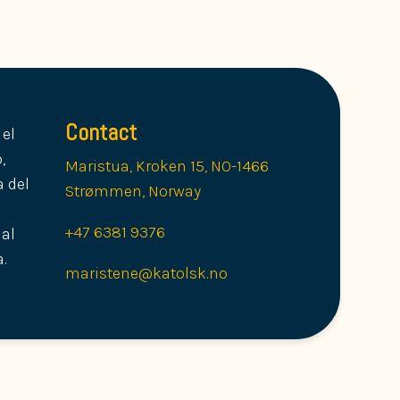
Contact
el
,
Maristua, Kroken 15, NO-1466
a del
Strømmen, Norway
+47 6381 9376
al
a.
maristene@katolsk.no