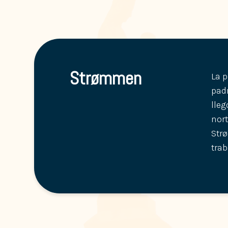
Strømmen
La p
padr
lleg
nort
Strø
trab