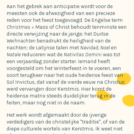
Aan het gebrek aan anticipatie wordt voor de
meesten ook de afwezigheid van een precieze
reden voor het feest toegevoegd. De Engelse term
Christmas
= Mass of Christ behoudt tenminste een
directe verwijzing naar de jarige; het Duitse
Weihnachten
benadrukt de heiligheid van de
nachten; de Latijnse talen met
Navidad
,
Noel
en
Natale
reduceren wat de
Nativitas Domini
was tot
een verjaardag zonder starter. Iemand heeft
voorgesteld om het Winterfeest in te voeren, een
soort terugkeer naar het oude heidense feest van
Sol Invictus, dat vanaf de vierde eeuw na Christus
werd vervangen door Kerstmis. Hier komt de
heidense matrix steeds duidelijker terug in de
feiten, maar nog niet in de naam.
Het werk wordt afgemaakt door de ijverige
verdedigers van de christelijke "traditie", of van de
diepe culturele wortels van Kerstmis. Ik weet niet