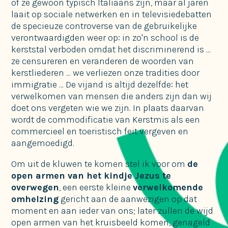
of ze gewoon typisch Italiaans zijn, maar al jaren
laait op sociale netwerken en in televisiedebatten
de specieuze controverse van de gebruikelijke
verontwaardigden weer op: in zo'n school is de
kerststal verboden omdat het discriminerend is ...
ze censureren en veranderen de woorden van
kerstliederen ... we verliezen onze tradities door
immigratie ... De vijand is altijd dezelfde: het
verwelkomen van mensen die anders zijn dan wij
doet ons vergeten wie we zijn. In plaats daarvan
wordt de commodificatie van Kerstmis als een
commercieel en toeristisch feit vergeven en
aangemoedigd.
Om uit de kluwen te komen stel ik voor om
de
open armen van het kindje Jezus te
overwegen
, een eerste kleine
verwelkomende
omhelzing
gericht aan de aanwezigen op dat
moment en aan ieder van ons; later zullen de wijd
open armen van het kruisbeeld komen, genageld