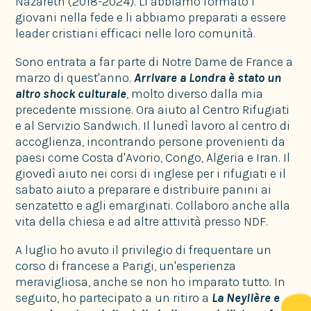
Nazareth (2018-2024). Lì abbiamo formato i
giovani nella fede e li abbiamo preparati a essere
leader cristiani efficaci nelle loro comunità.
Sono entrata a far parte di Notre Dame de France a
marzo di quest'anno.
Arrivare a Londra è stato un
altro shock culturale
, molto diverso dalla mia
precedente missione. Ora aiuto al Centro Rifugiati
e al Servizio Sandwich. Il lunedì lavoro al centro di
accoglienza, incontrando persone provenienti da
paesi come Costa d'Avorio, Congo, Algeria e Iran. Il
giovedì aiuto nei corsi di inglese per i rifugiati e il
sabato aiuto a preparare e distribuire panini ai
senzatetto e agli emarginati. Collaboro anche alla
vita della chiesa e ad altre attività presso NDF.
A luglio ho avuto il privilegio di frequentare un
corso di francese a Parigi, un'esperienza
meravigliosa, anche se non ho imparato tutto. In
seguito, ho partecipato a un ritiro a
La Neylière e