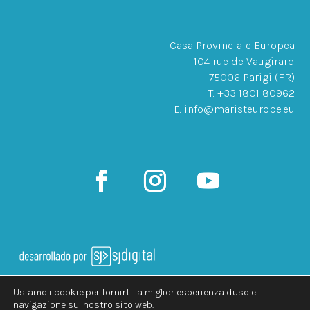
Casa Provinciale Europea
104 rue de Vaugirard
75006 Parigi (FR)
T. +33 1801 80962
E. info@maristeurope.eu
Usiamo i cookie per fornirti la miglior esperienza d'uso e
@2026 Provincia Europea della Società di Maria
navigazione sul nostro sito web.