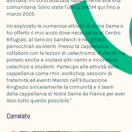
abituata, mi sono adattata rapidamente alla vita
comunitaria. Sono stata l'unica SMSM qui fino a
marzo 2025.
Ho esplorato le numerose attività di Notre Dame e
ho offerto il mio aiuto dove necessario: al Centro
Rifugiati, al Servizio Sandwich e nei gruppi
parrocchiali esistenti. Presso la cappellania
collaboro con le lezioni di catechismo, il che mi ha
portato anche a visitare altri centri e incontrare
catechisti e studenti. Partecipo alle attività della
cappellania come ritiri, workshop, sessioni di
fraternità ed eventi Maristi nell'Educazione.
Ringrazio sinceramente la comunità e il team
della cappellania di Notre Dame de France per aver
reso tutto questo possibile."
Correlato