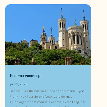
God Fourvière-dag!
jul 23, 2026
Den 23. juli 1816 avla en gruppe på tolv menn i Lyon i
Frankrike «Fourvière-løftet», og la dermed
grunnlaget for det maristiske prosjektet. I dag, når