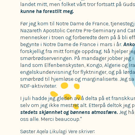
landet mitt, men folket vårt tror fortsatt på Gud
kunne ha forestilt meg.
Før jeg kom til Notre Dame de France, tjenesteg
Nazareth Apostolic Centre Pre-Seminary and Cat
mennesker i troen og forberedte dem på å bli ef
begynte i Notre Dame de France i mars i år.
Anko
forskjellig fra mitt forrige oppdrag. Nå hjelper je
smørbrødserveringen. På mandager jobber jeg i
land som Elfenbenskysten, Kongo, Algerie og Iran
engelskundervisning for flyktninger, og på lørdag
smørbrød til hjemløse og marginaliserte. Jeg 
NDF-aktiviteter.
I juli hadde jeg gleden av å delta på et franskku
selv om jeg ikke mestret alt. Etterpå deltok jeg 
stedets skjønnhet og bønnens atmosfære.
Jeg hå
oss alle. Merci beaucoup."
Søster
Aqela Likulagi Vere
skriver
: