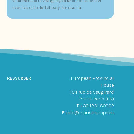
vi minnes dette viktige øyeblikket, reflekterer vi
over hva dette løftet betyr for oss nå.
European Provincial
RESSURSER
House
104 rue de Vaugirard
75006 Paris (FR)
T. +33 1801 80962
E. info@maristeurope.eu