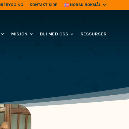
OREBYGGING
KONTAKT SIDE
NORSK BOKMÅL
MISJON
BLI MED OSS
RESSURSER