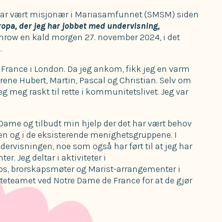
jeg har vært misjonær i Mariasamfunnet (SMSM) siden
uropa, der jeg har jobbet med undervisning,
throw en kald morgen 27. november 2024, i det
.
 France i London. Da jeg ankom, fikk jeg en varm
rene Hubert, Martin, Pascal og Christian. Selv om
jeg meg raskt til rette i kommunitetslivet. Jeg var
 Dame og tilbudt min hjelp der det har vært behov
sten og i de eksisterende menighetsgruppene. I
ervisningen, noe som også har ført til at jeg har
r. Jeg deltar i aktiviteter i
ps, brorskapsmøter og Marist-arrangementer i
eteamet ved Notre Dame de France for at de gjør