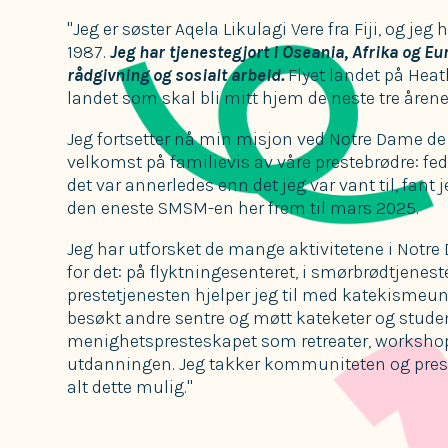
"Jeg er søster Aqela Likulagi Vere fra Fiji, og 
1987.
Jeg har tjenestegjort i Oseania, Afrika og E
rådgivning og sosialt arbeid.
Flyet landet på Hea
landet som skal bli mitt hjem de neste tre årene
Jeg fortsetter nå min misjon ved Notre Dame de
velkomst på familievis av våre prestebrødre: fed
det var annerledes enn det jeg var vant til, fant 
den eneste SMSM-en her frem til mars 2025.
Jeg har utforsket de mange aktivitetene i Notre
for det: på flyktningesenteret, i smørbrødtjene
prestetjenesten hjelper jeg til med katekismeund
besøkt andre sentre og møtt kateketer og studente
menighetspresteskapet som retreater, worksho
utdanningen. Jeg takker kommuniteten og prest
alt dette mulig."