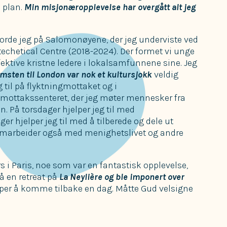
s plan.
Min misjonæropplevelse har overgått alt jeg
jorde jeg på Salomonøyene, der jeg underviste ved
echetical Centre (2018-2024). Der formet vi unge
fektive kristne ledere i lokalsamfunnene sine. Jeg
msten til London var nok et kultursjokk
veldig
g til på flyktningmottaket og i
 mottakssenteret, der jeg møter mennesker fra
. På torsdager hjelper jeg til med
er hjelper jeg til med å tilberede og dele ut
samarbeider også med menighetslivet og andre
rs i Paris, noe som var en fantastisk opplevelse,
på en retreat på
La Neylière og ble imponert over
per å komme tilbake en dag. Måtte Gud velsigne