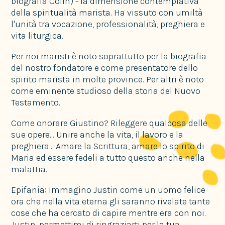
biografia Colin) - la dimensione contemplativa
della spiritualità marista. Ha vissuto con umiltà
l'unità tra vocazione, professionalità, preghiera e
vita liturgica.
Per noi maristi è noto soprattutto per la biografia
del nostro fondatore e come presentatore dello
spirito marista in molte province. Per altri è noto
come eminente studioso della storia del Nuovo
Testamento.
Come onorare Giustino? Rileggere qualcosa delle
sue opere... Unire anche la vita, il lavoro e la
preghiera... Amare la Scrittura, amare lo spirito di
Maria ed essere fedeli a tutto questo anche nella
malattia.
Epifania: Immagino Justin come un uomo felice
ora che nella vita eterna gli saranno rivelate tante
cose che ha cercato di capire mentre era con noi.
Justin, permettimi di ringraziarti per la tua