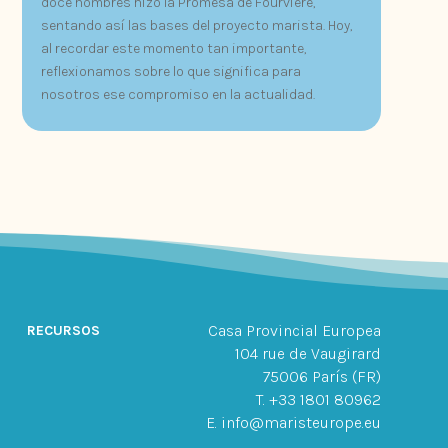
doce hombres hizo la Promesa de Fourvière,
sentando así las bases del proyecto marista. Hoy,
al recordar este momento tan importante,
reflexionamos sobre lo que significa para
nosotros ese compromiso en la actualidad.
Casa Provincial Europea
RECURSOS
104 rue de Vaugirard
75006 París (FR)
T. +33 1801 80962
E. info@maristeurope.eu