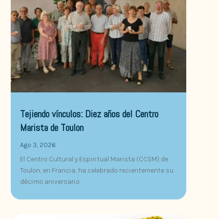
Tejiendo vínculos: Diez años del Centro
Marista de Toulon
Ago 3, 2026
El Centro Cultural y Espiritual Marista (CCSM) de
Toulon, en Francia, ha celebrado recientemente su
décimo aniversario.