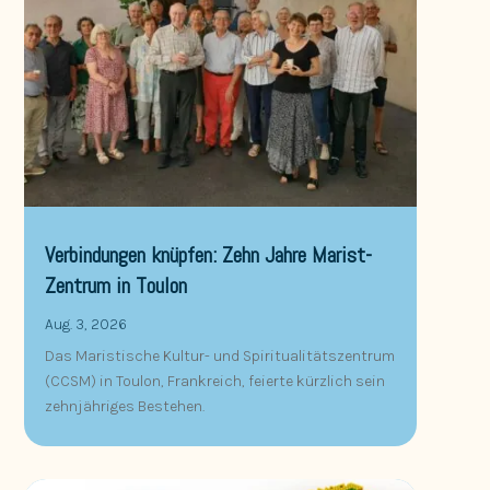
Verbindungen knüpfen: Zehn Jahre Marist-
Zentrum in Toulon
Aug. 3, 2026
Das Maristische Kultur- und Spiritualitätszentrum
(CCSM) in Toulon, Frankreich, feierte kürzlich sein
zehnjähriges Bestehen.