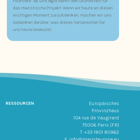
Fourvière“ ab und legte damit den Grundstein für
das maristische Projekt. Wenn wir heute an diesen
wichtigen Moment zurückdenken, machen wir uns
Gedanken darüber, was dieses Versprechen für
uns heute bedeutet.
Europäisches
RESSOURCEN
Provinzhaus
104 rue de Vaugirard
75006 Paris (FR)
T. +33 1801 80962
E. info@maristeurope.eu