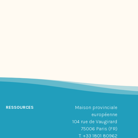
Maison provinciale
RESSOURCES
européenne
104 rue de Vaugirard
75006 Paris (FR)
T. +33 1801 80962