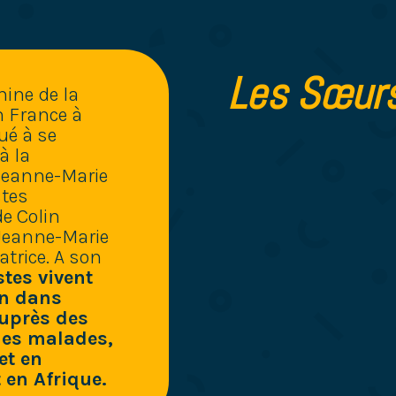
Les Sœurs
ine de la
n France à
ué à se
à la
 Jeanne-Marie
stes
e Colin
Jeanne-Marie
trice. A son
tes vivent
on dans
auprès des
des malades,
et en
 en Afrique.