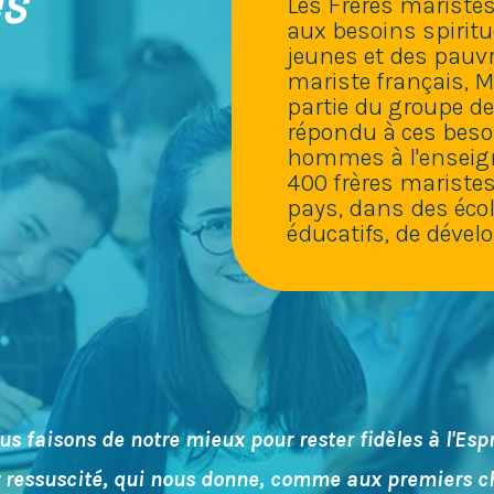
es
Les Frères mariste
aux besoins spiritu
jeunes et des pauvr
mariste français, 
partie du groupe des
répondu à ces beso
hommes à l'enseign
400 frères maristes
pays, dans des écol
éducatifs, de dével
us faisons de notre mieux pour rester fidèles à l'Espr
 ressuscité, qui nous donne, comme aux premiers ch