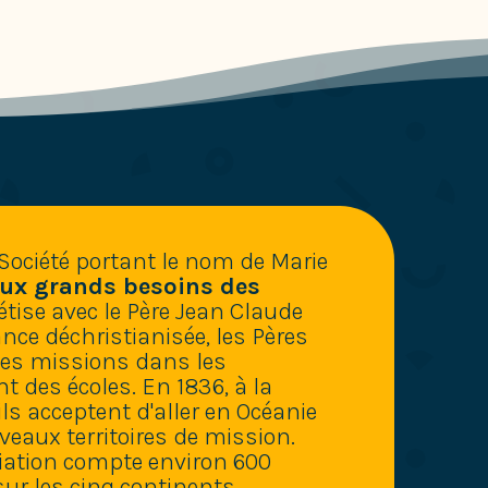
Société portant le nom de Marie
ux grands besoins des
tise avec le Père Jean Claude
nce déchristianisée, les Pères
es missions dans les
 des écoles. En 1836, à la
s acceptent d'aller en Océanie
uveaux territoires de mission.
ciation compte environ 600
ur les cinq continents.