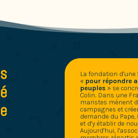
es
La fondation d'une 
«
pour répondre a
té
peuples
» se concré
Colin. Dans une Fra
maristes mènent d
ie
campagnes et créent
demande du Pape, il
et d'y établir de no
Aujourd'hui, l'asso
membres répartis s