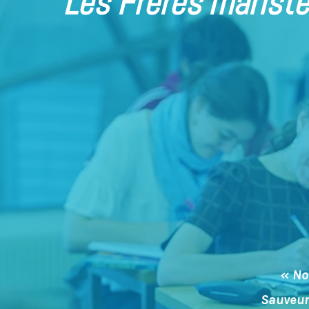
Les Frères marist
« No
Sauveur