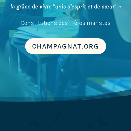
la grâce de vivre "unis d'esprit et de cœur
". »
Constitutions des Frères maristes
CHAMPAGNAT.ORG