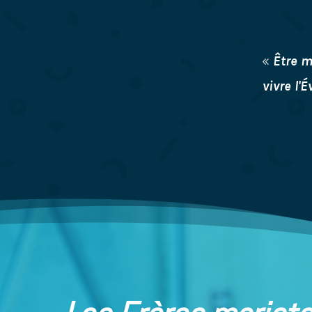
«
Être m
vivre l