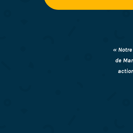
« Notre
de Mari
actio