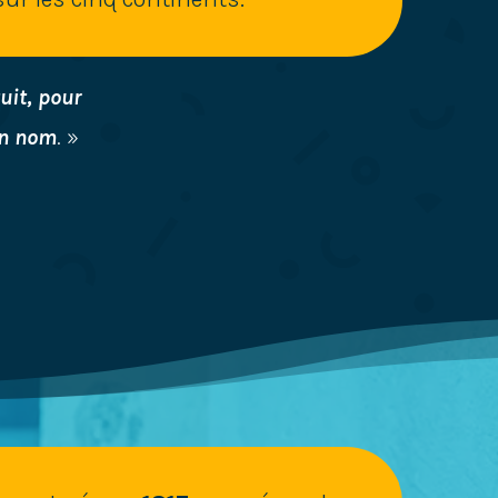
uit, pour
on nom
. »