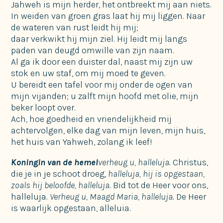
Jahweh is mijn herder, het ontbreekt mij aan niets.
In weiden van groen gras laat hij mij liggen. Naar
de wateren van rust leidt hij mij;
daar verkwikt hij mijn ziel. Hij leidt mij langs
paden van deugd omwille van zijn naam.
Al ga ik door een duister dal, naast mij zijn uw
stok en uw staf, om mij moed te geven.
U bereidt een tafel voor mij onder de ogen van
mijn vijanden; u zalft mijn hoofd met olie, mijn
beker loopt over.
Ach, hoe goedheid en vriendelijkheid mij
achtervolgen, elke dag van mijn leven, mijn huis,
het huis van Yahweh, zolang ik leef!
Koningin van de hemel
verheug u, halleluja.
Christus,
die je in je schoot droeg,
halleluja,
hij is opgestaan,
zoals hij beloofde, halleluja.
Bid tot de Heer voor ons,
halleluja.
Verheug u, Maagd Maria, halleluja.
De Heer
is waarlijk opgestaan, alleluia.