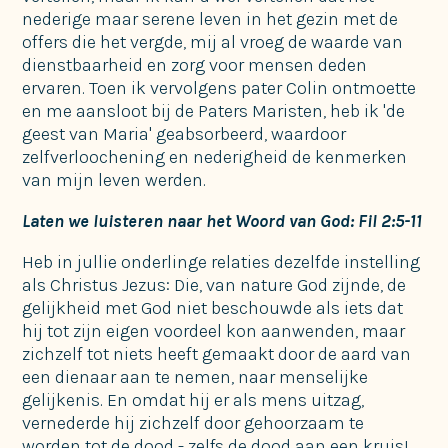
nederige maar serene leven in het gezin met de
offers die het vergde, mij al vroeg de waarde van
dienstbaarheid en zorg voor mensen deden
ervaren. Toen ik vervolgens pater Colin ontmoette
en me aansloot bij de Paters Maristen, heb ik 'de
geest van Maria' geabsorbeerd, waardoor
zelfverloochening en nederigheid de kenmerken
van mijn leven werden.
Laten we luisteren naar het Woord van God: Fil 2:5-11
Heb in jullie onderlinge relaties dezelfde instelling
als Christus Jezus: Die, van nature God zijnde, de
gelijkheid met God niet beschouwde als iets dat
hij tot zijn eigen voordeel kon aanwenden, maar
zichzelf tot niets heeft gemaakt door de aard van
een dienaar aan te nemen, naar menselijke
gelijkenis. En omdat hij er als mens uitzag,
vernederde hij zichzelf door gehoorzaam te
worden tot de dood - zelfs de dood aan een kruis!