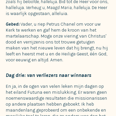
zoals hij beloofde, halleluja.
Bid tot de Heer voor ons,
halleluja.
Verheug u, Maagd Maria, halleluja.
De Heer
is waarlijk opgestaan, alleluia.
Gebed:
Vader, u riep Petrus Chanel om voor uw
Kerk te werken en gaf hem de kroon van het
martelaarschap. Moge onze viering van Christus'
dood en verrijzenis ons tot trouwe getuigen
maken van het nieuwe leven dat hij brengt, nu hij
leeft en heerst met u en de Heilige Geest, één God,
voor eeuwig en altijd. Amen.
Dag drie: van verliezers naar winnaars
En ja, in de ogen van velen leken mijn dagen op
het eiland Futuna een mislukking. Er waren geen
noemenswaardige resultaten die missionarissen
op andere plaatsen hebben geboekt. Ik heb
maandenlang geprobeerd om een onbekende en
moeilijke taal te leren, die zo anders was dan het