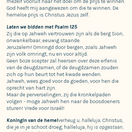
mezelf vooruit naar het doel om de prijs te winnen.
God heeft mij aangewezen om die te winnen. De
hemelse prijs is Christus Jezus zelf.
Laten we bidden met Psalm 125
Zij die op Jahweh vertrouwen zijn als de berg Sion,
onwankelbaar, eeuwig staande.
Jeruzalem! Omringd door bergen, zoals Jahweh
zijn volk omringt, nu en voor altijd.
Geen boze scepter zal heersen over deze erfenis
van de deugdzamen, of de deugdzamen zouden
zich op hun beurt tot het kwade wenden.
Jahweh, wees goed voor de goeden, voor hen die
oprecht van hart zijn.
Maar de perverselingen, zij die kronkelpaden
volgen - moge Jahweh hen naar de boosdoeners
sturen! Vrede voor Israël!
Koningin van de hemel
verheug u, halleluja.
Christus,
die je in je schoot droeg, halleluja,
hij is opgestaan,