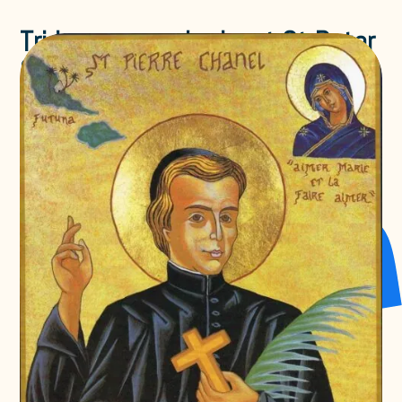
Triduum van gebed met St Peter
Chanel
Ongecategoriseerd