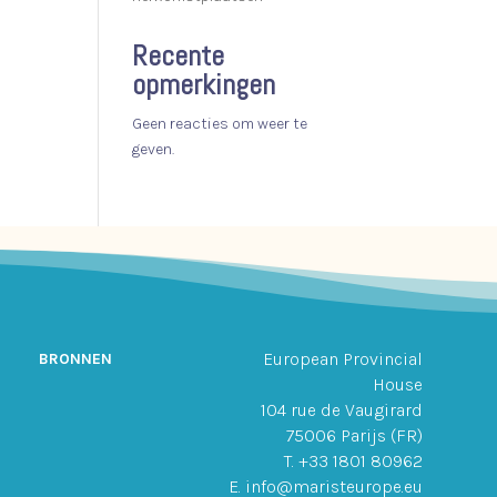
Recente
opmerkingen
Geen reacties om weer te
geven.
European Provincial
BRONNEN
House
104 rue de Vaugirard
75006 Parijs (FR)
T. +33 1801 80962
E. info@maristeurope.eu