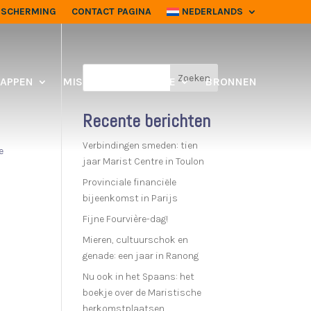
ESCHERMING
CONTACT PAGINA
NEDERLANDS
Zoeken
APPEN
MISSIE
DOE MEE
BRONNEN
Recente berichten
Verbindingen smeden: tien
e
jaar Marist Centre in Toulon
Provinciale financiële
bijeenkomst in Parijs
Fijne Fourvière-dag!
Mieren, cultuurschok en
genade: een jaar in Ranong
Nu ook in het Spaans: het
boekje over de Maristische
herkomstplaatsen