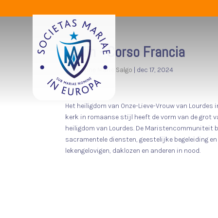
Turijn - Corso Francia
door
Anne Marie Salgo
|
dec 17, 2024
Het heiligdom van Onze-Lieve-Vrouw van Lourdes in
kerk in romaanse stijl heeft de vorm van de grot 
heiligdom van Lourdes. De Maristencommuniteit b
sacramentele diensten, geestelijke begeleiding 
lekengelovigen, daklozen en anderen in nood.