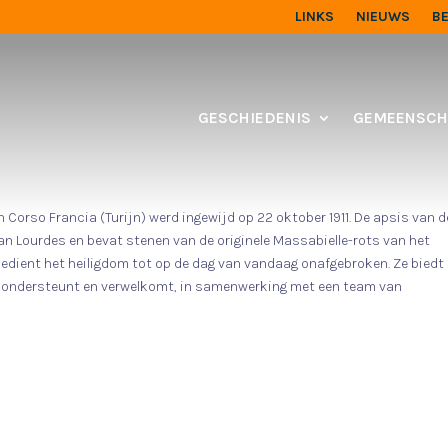
LINKS
NIEUWS
B
GESCHIEDENIS
GEMEENSCH
 Corso Francia (Turijn) werd ingewijd op 22 oktober 1911. De apsis van d
van Lourdes en bevat stenen van de originele Massabielle-rots van het
edient het heiligdom tot op de dag van vandaag onafgebroken. Ze biedt
en ondersteunt en verwelkomt, in samenwerking met een team van