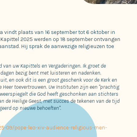
a vindt plaats van 16 september tot 6 oktober in
n Kapittel 2025 werden op 18 september ontvangen
aanstad. Hij sprak de aanwezige religieuzen toe
d van uw Kapittels en Vergaderingen. Ik groet de
 dagen bezig bent met luisteren en nadenken.
t, en ook dit is een groot geschenk voor de Kerk en
 Heer toevertrouwen. Uw Instituten zijn een "prachtig
 weerspiegelt die God heeft geschonken aan stichters
an de Heilige Geest, met succes de tekenen van de tijd
geerd op nieuwe behoeften".
5-09/pope-leo-xiv-audience-religious-men-