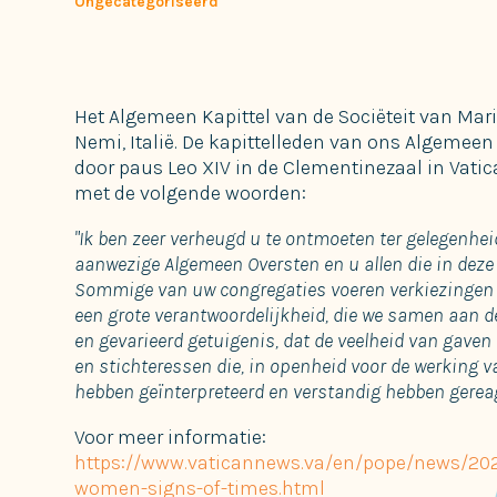
Ongecategoriseerd
Het Algemeen Kapittel van de Sociëteit van Mari
Nemi, Italië. De kapittelleden van ons Algemee
door paus Leo XIV in de Clementinezaal in Vatic
met de volgende woorden:
"Ik ben zeer verheugd u te ontmoeten ter gelegenhei
aanwezige Algemeen Oversten en u allen die in deze
Sommige van uw congregaties voeren verkiezingen ui
een grote verantwoordelijkheid, die we samen aan de
en gevarieerd getuigenis, dat de veelheid van gaven
en stichteressen die, in openheid voor de werking v
hebben geïnterpreteerd en verstandig hebben gerea
Voor meer informatie:
https://www.vaticannews.va/en/pope/news/202
women-signs-of-times.html